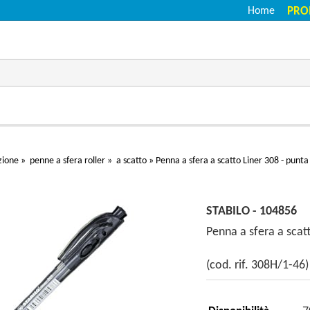
Home
PRO
zione
»
penne a sfera roller
»
a scatto
»
Penna a sfera a scatto Liner 308 - punta
STABILO - 104856
Penna a sfera a scatt
(cod. rif. 308H/1-46)