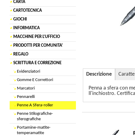
CARTA
CARTOTECNICA
GIOCHI
INFORMATICA
MACCHINE PER L'UFFICIO
PRODOTTI PER COMUNITA'
REGALO
SCRITTURA E CORREZIONE
Evidenziatori
Descrizione
Caratte
Gomme E Correttori
Penna a sfera con me
Marcatori
ll'inchiostro. Certifi
Pennarelli
Penne A Sfera-roller
Penne Stilografiche-
sferografiche
Portamine-matite-
temperamatite