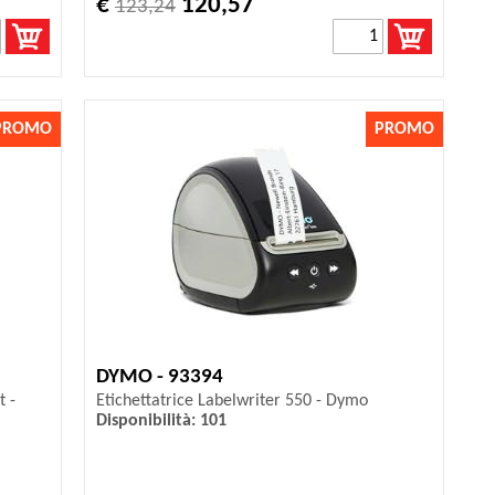
€
120,57
123,24
PROMO
PROMO
DYMO - 93394
t -
Etichettatrice Labelwriter 550 - Dymo
Disponibilità: 101