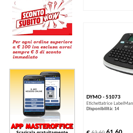
DYMO - 51073
Etichettatrice LabelMa
Disponibilità: 14
€
61,60
63,60