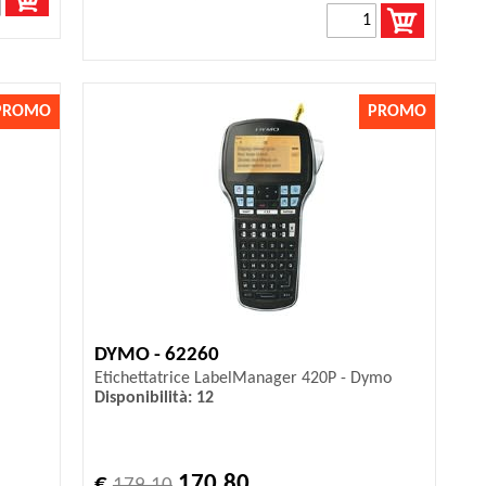
PROMO
PROMO
DYMO - 62260
Etichettatrice LabelManager 420P - Dymo
Disponibilità: 12
€
170,80
179,10