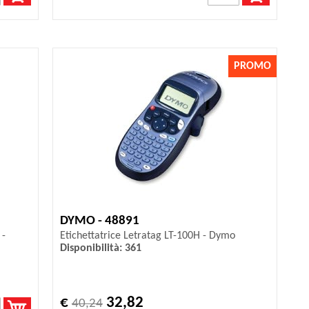
PROMO
DYMO - 48891
 -
Etichettatrice Letratag LT-100H - Dymo
Disponibilità: 361
€
32,82
40,24