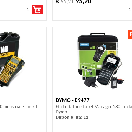
€
95,20
95,21
DYMO - 89477
 industriale - in kit -
Etichettatrice Label Manager 280 - in ki
Dymo
Disponibilità: 11