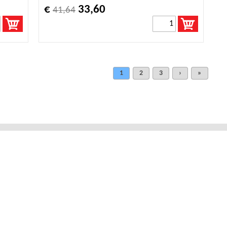
€
33,60
41,64
1
2
3
›
»