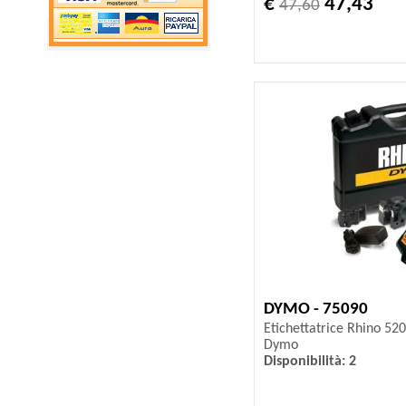
€
47,43
47,60
DYMO - 75090
Etichettatrice Rhino 5200
Dymo
Disponibilità: 2