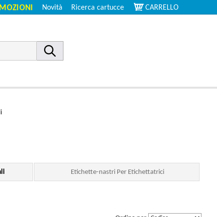
MOZIONI
Novità
Ricerca cartucce
CARRELLO
i
li
Etichette-nastri Per Etichettatrici