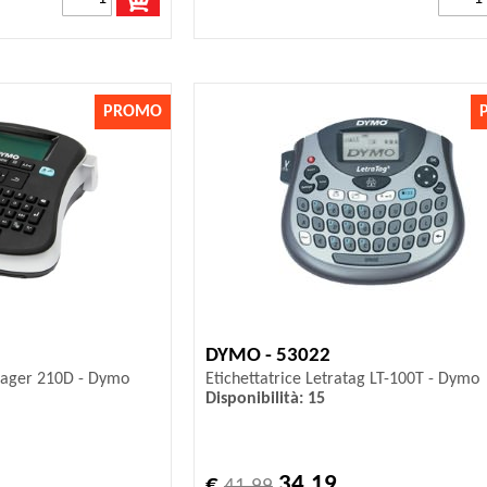
PROMO
DYMO - 53022
nager 210D - Dymo
Etichettatrice Letratag LT-100T - Dymo
Disponibilità: 15
€
34,19
41,99