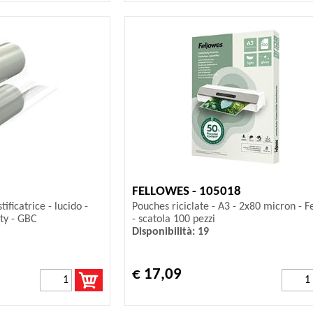
FELLOWES - 105018
ificatrice - lucido -
Pouches riciclate - A3 - 2x80 micron - F
ity - GBC
- scatola 100 pezzi
Disponibilità: 19
€ 17,09