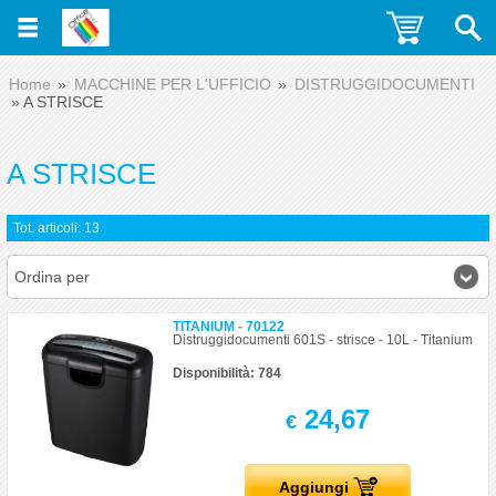
Home
MACCHINE PER L'UFFICIO
DISTRUGGIDOCUMENTI
A STRISCE
A STRISCE
Tot. articoli: 13
Ordina per
TITANIUM - 70122
Distruggidocumenti 601S - strisce - 10L - Titanium
Disponibilità: 784
24,67
€
Aggiungi