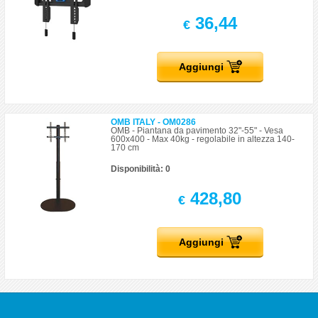
36,44
€
Aggiungi
OMB ITALY - OM0286
OMB - Piantana da pavimento 32"-55" - Vesa
600x400 - Max 40kg - regolabile in altezza 140-
170 cm
Disponibilità: 0
428,80
€
Aggiungi