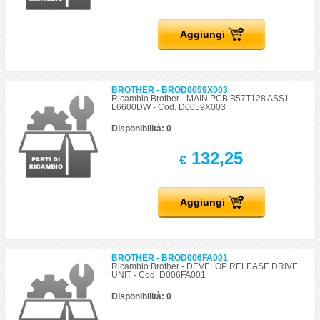
Aggiungi
BROTHER - BROD0059X003
Ricambio Brother - MAIN PCB:B57T128 ASS1
L6600DW - Cod. D0059X003
Disponibilità: 0
132,25
€
Aggiungi
BROTHER - BROD006FA001
Ricambio Brother - DEVELOP RELEASE DRIVE
UNIT - Cod. D006FA001
Disponibilità: 0