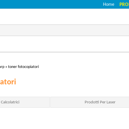
Home
PRO
arp
»
toner fotocopiatori
atori
 Calcolatrici
Prodotti Per Laser