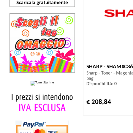
SHARP - SHAMXC3
Sharp - Toner - Magent
pag
Disponibilità: 0
€ 208,84