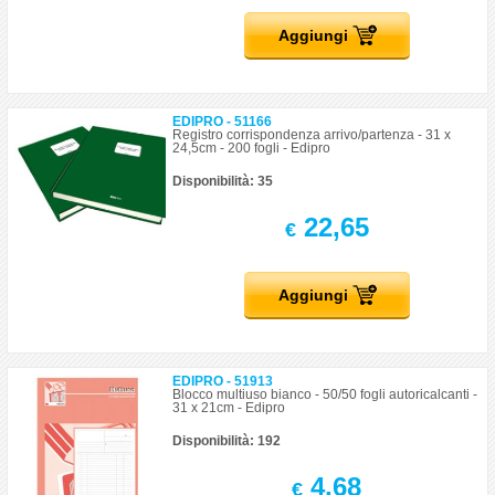
Aggiungi
EDIPRO - 51166
Registro corrispondenza arrivo/partenza - 31 x
24,5cm - 200 fogli - Edipro
Disponibilità: 35
22,65
€
Aggiungi
EDIPRO - 51913
Blocco multiuso bianco - 50/50 fogli autoricalcanti -
31 x 21cm - Edipro
Disponibilità: 192
4,68
€