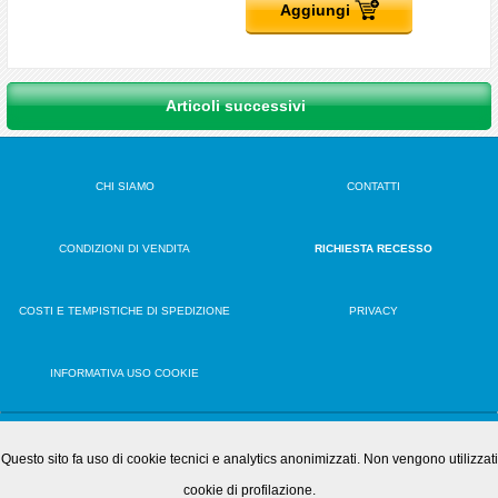
Aggiungi
Articoli successivi
CHI SIAMO
CONTATTI
CONDIZIONI DI VENDITA
RICHIESTA RECESSO
COSTI E TEMPISTICHE DI SPEDIZIONE
PRIVACY
INFORMATIVA USO COOKIE
VERSIONE DESKTOP
Questo sito fa uso di cookie tecnici e analytics anonimizzati. Non vengono utilizzati
cookie di profilazione.
OFFICE PLAY S.R.L.S. • Via Poppea Sabina, 96 00131 Roma (RM) • Tel. 0651846666