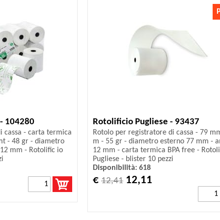
 - 104280
Rotolificio Pugliese - 93437
di cassa - carta termica
Rotolo per registratore di cassa - 79 m
t - 48 gr - diametro
m - 55 gr - diametro esterno 77 mm - 
2 mm - Rotolific io
12 mm - carta termica BPA free - Rotolif
zi
Pugliese - blister 10 pezzi
Disponibilità: 618
€
12,11
12,41