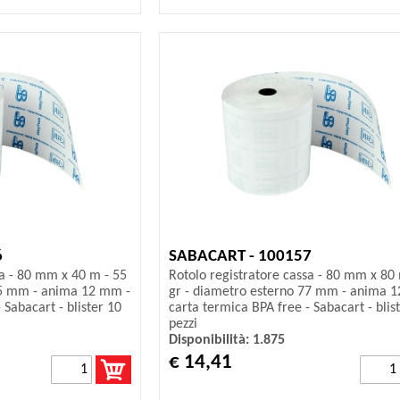
6
SABACART - 100157
sa - 80 mm x 40 m - 55
Rotolo registratore cassa - 80 mm x 80
55 mm - anima 12 mm -
gr - diametro esterno 77 mm - anima 
 Sabacart - blister 10
carta termica BPA free - Sabacart - blis
pezzi
Disponibilità: 1.875
€ 14,41