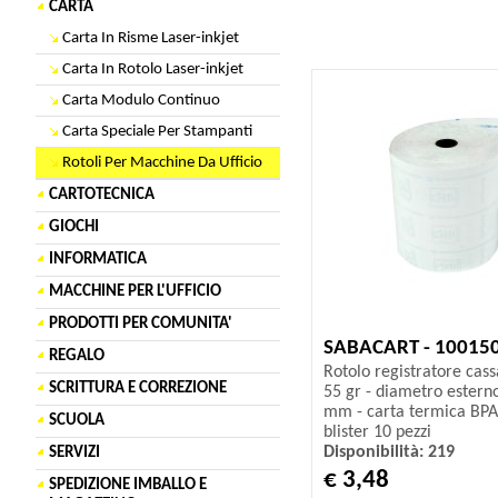
CARTA
Carta In Risme Laser-inkjet
Carta In Rotolo Laser-inkjet
Carta Modulo Continuo
Carta Speciale Per Stampanti
Rotoli Per Macchine Da Ufficio
CARTOTECNICA
GIOCHI
INFORMATICA
MACCHINE PER L'UFFICIO
PRODOTTI PER COMUNITA'
SABACART - 10015
REGALO
Rotolo registratore cas
SCRITTURA E CORREZIONE
55 gr - diametro ester
mm - carta termica BPA 
SCUOLA
blister 10 pezzi
Disponibilità: 219
SERVIZI
€ 3,48
SPEDIZIONE IMBALLO E