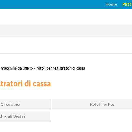
Home
PRO
r macchine da ufficio
»
rotoli per registratori di cassa
stratori di cassa
 Calcolatrici
Rotoli Per Pos
higrafi Digitali