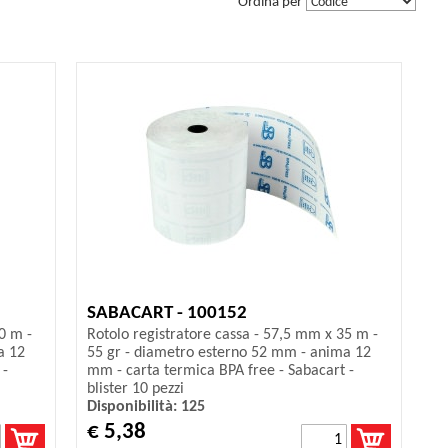
Ordina per
SABACART - 100152
0 m -
Rotolo registratore cassa - 57,5 mm x 35 m -
a 12
55 gr - diametro esterno 52 mm - anima 12
 -
mm - carta termica BPA free - Sabacart -
blister 10 pezzi
Disponibilità: 125
€ 5,38