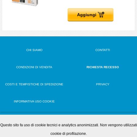
Aggiungi
CHI SIAMO
CONTATTI
CONDIZIONI DI VENDITA
RICHIESTA RECESSO
COSTI E TEMPISTICHE DI SPEDIZIONE
PRIVACY
INFORMATIVA USO COOKIE
VERSIONE DESKTOP
Questo sito fa uso di cookie tecnici e analytics anonimizzati. Non vengono utilizzati
cookie di profilazione.
OFFICE PLAY S.R.L.S. • Via Poppea Sabina, 96 00131 Roma (RM) • Tel. 0651846666