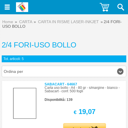
Home
CARTA
CARTA IN RISME LASER-INKJET
2/4 FORI-
USO BOLLO
2/4 FORI-USO BOLLO
Tot. articoli: 5
Ordina per
SABACART - 64667
Carta uso bollo - A4 - 80 gr - s/margine - bianco -
Sabacart - conf. 500 fogli
Disponibilità: 139
19,07
€