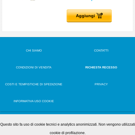
Aggiungi
CHI SIAMO
CONTATTI
CONDIZIONI DI VENDITA
RICHIESTA RECESSO
COSTI E TEMPISTICHE DI SPEDIZIONE
PRIVACY
INFORMATIVA USO COOKIE
VERSIONE DESKTOP
Questo sito fa uso di cookie tecnici e analytics anonimizzati. Non vengono utilizzati
cookie di profilazione.
OFFICE PLAY S.R.L.S. • Via Poppea Sabina, 96 00131 Roma (RM) • Tel. 0651846666