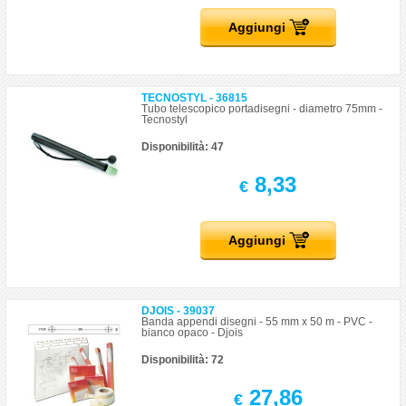
Aggiungi
TECNOSTYL - 36815
Tubo telescopico portadisegni - diametro 75mm -
Tecnostyl
Disponibilità: 47
8,33
€
Aggiungi
DJOIS - 39037
Banda appendi disegni - 55 mm x 50 m - PVC -
bianco opaco - Djois
Disponibilità: 72
27,86
€