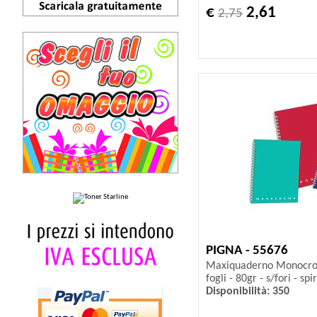
€
2,61
2,75
PIGNA - 55676
Maxiquaderno Monocromo
fogli - 80gr - s/fori - sp
Disponibilità: 350