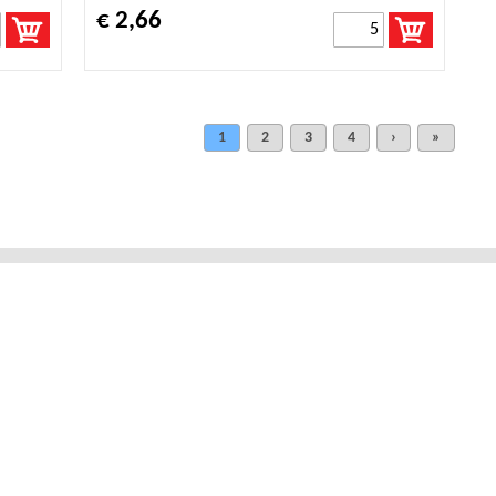
€ 2,66
1
2
3
4
›
»