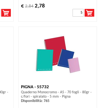
€
2,78
2,84
PIGNA - 55732
0gr -
Quaderno Monocromo - A5 - 70 fogli - 80gr -
c/fori - spiralato - 5 mm - Pigna
Disponibilità: 765