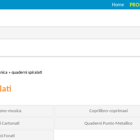
Home
PRO
cnica
»
quaderni spiralati
lati
teno-musica
Coprilibro-coprimaxi
 Cartonati
Quaderni Punto Metallico
i Forati