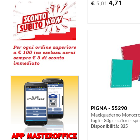
€
4,71
5,01
PIGNA - 55290
Maxiquaderno Monocromo
fogli - 80gr - c/fori - sp
Disponibilità: 325