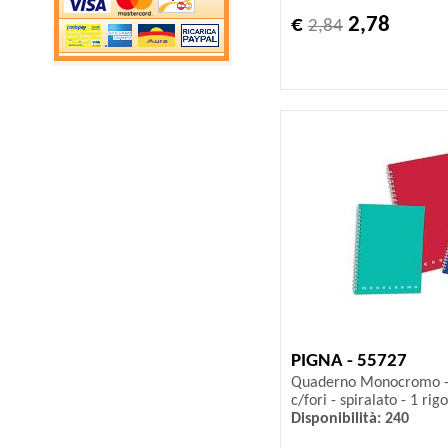
€
2,78
2,84
PIGNA - 55727
Quaderno Monocromo - A5
c/fori - spiralato - 1 rig
Disponibilità: 240