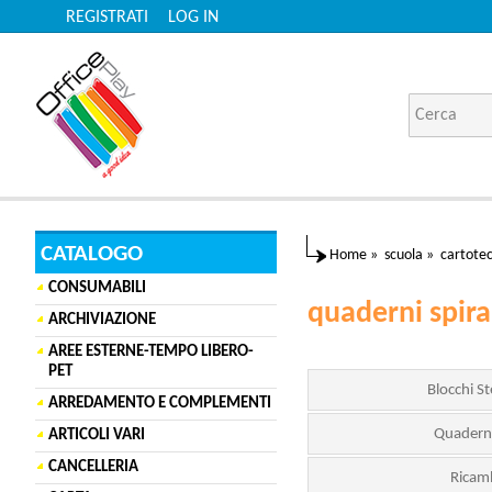
REGISTRATI
LOG IN
CATALOGO
Home
»
scuola
»
cartote
CONSUMABILI
quaderni spira
ARCHIVIAZIONE
AREE ESTERNE-TEMPO LIBERO-
PET
Blocchi S
ARREDAMENTO E COMPLEMENTI
Quaderni
ARTICOLI VARI
CANCELLERIA
Ricamb