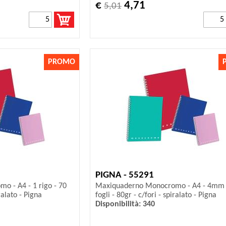
€
4,71
5,01
PROMO
PIGNA - 55291
 - A4 - 1 rigo - 70
Maxiquaderno Monocromo - A4 - 4mm 
iralato - Pigna
fogli - 80gr - c/fori - spiralato - Pigna
Disponibilità: 340