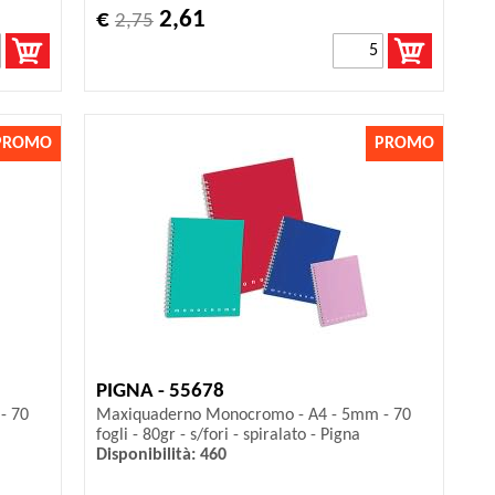
€
2,61
2,75
PROMO
PROMO
PIGNA - 55678
- 70
Maxiquaderno Monocromo - A4 - 5mm - 70
fogli - 80gr - s/fori - spiralato - Pigna
Disponibilità: 460