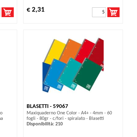
€ 2,31
BLASETTI - 59067
to
Maxiquaderno One Color - A4+ - 4mm - 60
na
fogli - 80gr - c/fori - spiralato - Blasetti
Disponibilità: 210