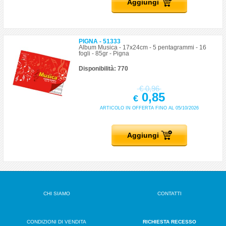
Aggiungi
PIGNA - 51333
Album Musica - 17x24cm - 5 pentagrammi - 16
fogli - 85gr - Pigna
Disponibilità: 770
€
0,96
0,85
€
ARTICOLO IN OFFERTA FINO AL 05/10/2026
Aggiungi
CHI SIAMO
CONTATTI
CONDIZIONI DI VENDITA
RICHIESTA RECESSO