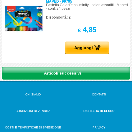
MAPED - 99795
Pastello Color'Peps Infinity - colori assortiti - Maped
- conf. 24 pezzi
Disponibilità: 2
4,85
€
Aggiungi
Articoli successivi
CHI SIAMO
CONTATTI
CONDIZIONI DI VENDITA
RICHIESTA RECESSO
COSTI E TEMPISTICHE DI SPEDIZIONE
PRIVACY