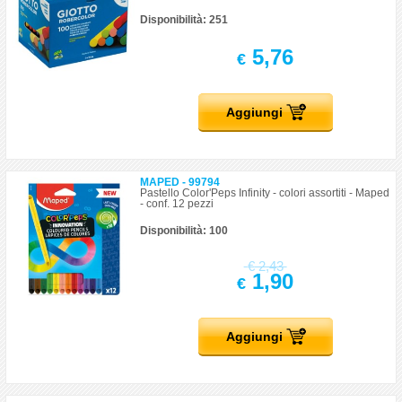
Disponibilità: 251
5,76
€
Aggiungi
MAPED - 99794
Pastello Color'Peps Infinity - colori assortiti - Maped
- conf. 12 pezzi
Disponibilità: 100
€
2,43
1,90
€
Aggiungi