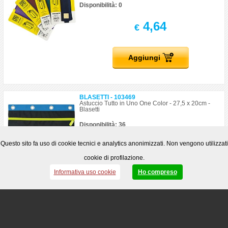
Disponibilità: 0
4,64
€
Aggiungi
BLASETTI - 103469
Astuccio Tutto in Uno One Color - 27,5 x 20cm -
Blasetti
Disponibilità: 36
7,52
Questo sito fa uso di cookie tecnici e analytics anonimizzati. Non vengono utilizzati
€
cookie di profilazione.
Informativa uso cookie
Ho compreso
Aggiungi
FAVORIT - 104484
Bustina c/zip - colori e forme assortiti - Favorit