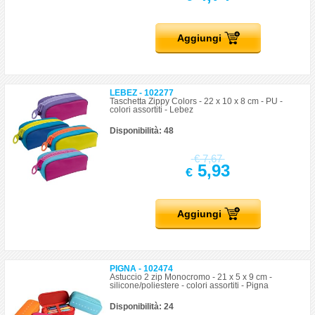
Aggiungi
LEBEZ - 102277
Taschetta Zippy Colors - 22 x 10 x 8 cm - PU -
colori assortiti - Lebez
Disponibilità: 48
€
7,67
5,93
€
Aggiungi
PIGNA - 102474
Astuccio 2 zip Monocromo - 21 x 5 x 9 cm -
silicone/poliestere - colori assortiti - Pigna
Disponibilità: 24