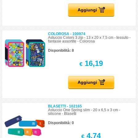
Aggiungi
COLOROSA - 100974
Astuccio Colors 3 zip - 13 x 20 x 7,5 cm - tessuto -
fantasie assortite - Colorosa
Disponibilità: 8
16,19
€
Aggiungi
BLASETTI - 102165
Astuccio One Spring slim - 20 x 6,5 x 3 cm -
silicone - Blasetti
Disponibilità: 0
4,74
€