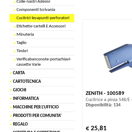
Colle-nastri Adesivi
Componenti Scrivania
Cucitrici-levapunti-perforatori
Etichette-cartelli E Accessori
Minuteria
Taglio
Timbri
Verificabanconote-portachiavi-
cassette Varie
CARTA
CARTOTECNICA
GIOCHI
ZENITH - 100589
INFORMATICA
Cucitrice a pinza 548/E -
Disponibilità: 134
MACCHINE PER L'UFFICIO
PRODOTTI PER COMUNITA'
REGALO
€ 25,81