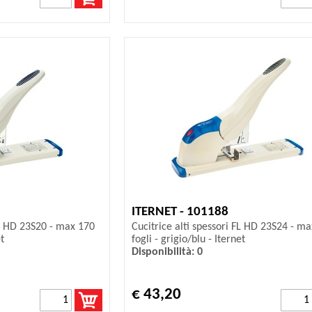
ITERNET - 101188
FL HD 23S20 - max 170
Cucitrice alti spessori FL HD 23S24 - m
et
fogli - grigio/blu - Iternet
Disponibilità: 0
€ 43,20