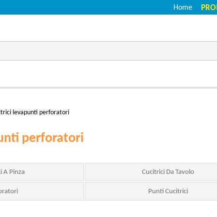
Home
PRO
itrici levapunti perforatori
unti perforatori
ci A Pinza
Cucitrici Da Tavolo
oratori
Punti Cucitrici