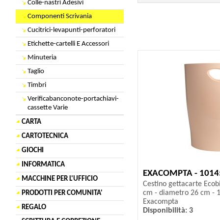
Colle-nastri Adesivi
Componenti Scrivania
Cucitrici-levapunti-perforatori
Etichette-cartelli E Accessori
Minuteria
Taglio
Timbri
Verificabanconote-portachiavi-
cassette Varie
CARTA
CARTOTECNICA
GIOCHI
INFORMATICA
EXACOMPTA - 1014
MACCHINE PER L'UFFICIO
Cestino gettacarte Ecobi
cm - diametro 26 cm - 1
PRODOTTI PER COMUNITA'
Exacompta
REGALO
Disponibilità: 3