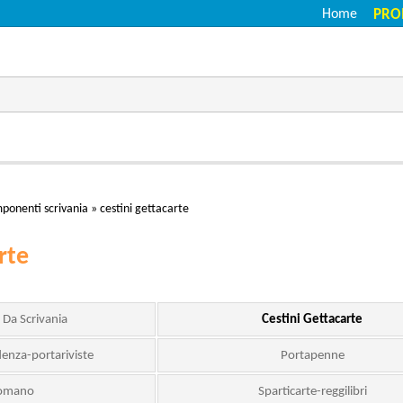
Home
PRO
ponenti scrivania
»
cestini gettacarte
rte
 Da Scrivania
Cestini Gettacarte
enza-portariviste
Portapenne
tomano
Sparticarte-reggilibri