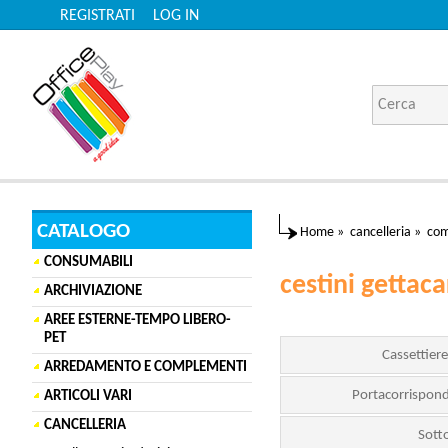
REGISTRATI
LOG IN
CATALOGO
Home
»
cancelleria
»
com
CONSUMABILI
cestini gettaca
ARCHIVIAZIONE
AREE ESTERNE-TEMPO LIBERO-
PET
Cassettiere
ARREDAMENTO E COMPLEMENTI
Portacorrispond
ARTICOLI VARI
CANCELLERIA
Sot