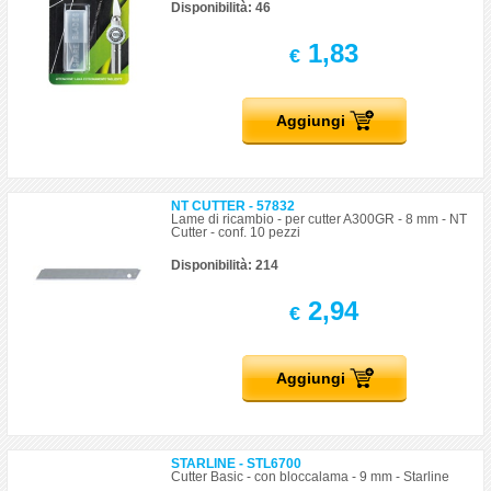
Disponibilità: 46
1,83
€
Aggiungi
NT CUTTER - 57832
Lame di ricambio - per cutter A300GR - 8 mm - NT
Cutter - conf. 10 pezzi
Disponibilità: 214
2,94
€
Aggiungi
STARLINE - STL6700
Cutter Basic - con bloccalama - 9 mm - Starline