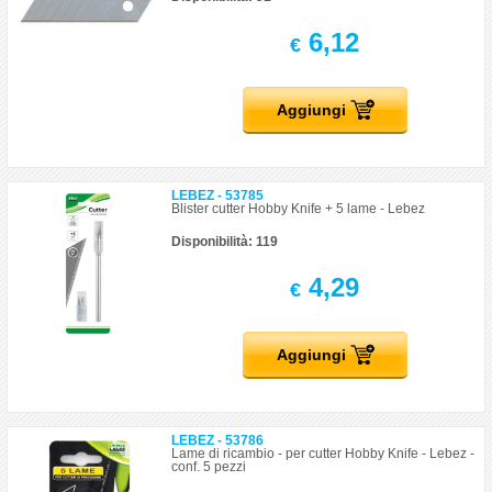
6,12
€
Aggiungi
LEBEZ - 53785
Blister cutter Hobby Knife + 5 lame - Lebez
Disponibilità: 119
4,29
€
Aggiungi
LEBEZ - 53786
Lame di ricambio - per cutter Hobby Knife - Lebez -
conf. 5 pezzi