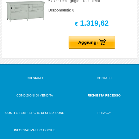
67 x 90 cm - grigio - Tecnotelai
Disponibilità: 0
1.319,62
€
Aggiungi
CHI SIAMO
CONTATTI
CONDIZIONI DI VENDITA
RICHIESTA RECESSO
COSTI E TEMPISTICHE DI SPEDIZIONE
PRIVACY
INFORMATIVA USO COOKIE