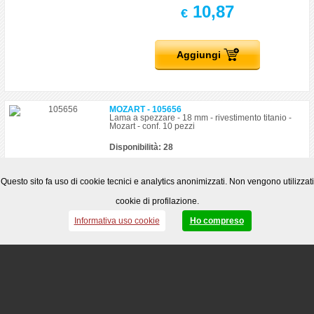
10,87
€
Aggiungi
MOZART - 105656
Lama a spezzare - 18 mm - rivestimento titanio -
Mozart - conf. 10 pezzi
Disponibilità: 28
17,25
€
Questo sito fa uso di cookie tecnici e analytics anonimizzati. Non vengono utilizzati
cookie di profilazione.
Aggiungi
Informativa uso cookie
Ho compreso
MOZART - 105657
Lama a spezzare - 9 mm - Mozart - conf. 10 pezzi
Disponibilità: 20