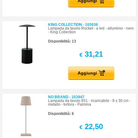
Aggiungi
KING COLLECTION - 103036
Lampada da tavolo Rocket - a led - alluminio - nero
- King Collection
Disponibilità: 13
31,21
€
Aggiungi
NO BRAND - 103947
Lampada da tavolo 851 - ricaricabile - 8 x 30 cm -
metallo - tortora - Palmina
Disponibilità: 6
22,50
€