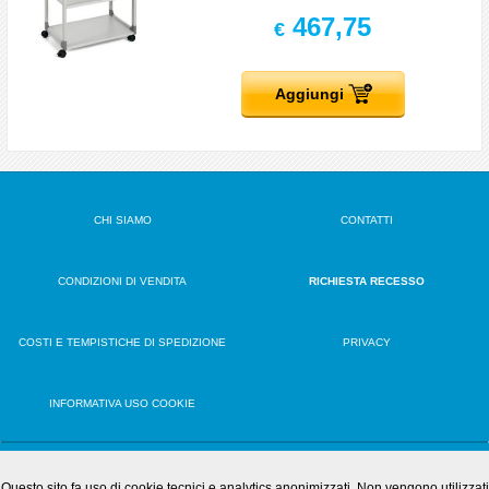
467,75
€
Aggiungi
CHI SIAMO
CONTATTI
CONDIZIONI DI VENDITA
RICHIESTA RECESSO
COSTI E TEMPISTICHE DI SPEDIZIONE
PRIVACY
INFORMATIVA USO COOKIE
VERSIONE DESKTOP
Questo sito fa uso di cookie tecnici e analytics anonimizzati. Non vengono utilizzati