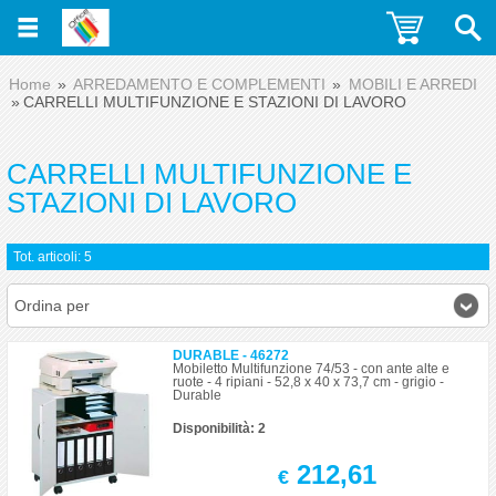
Home
ARREDAMENTO E COMPLEMENTI
MOBILI E ARREDI
CARRELLI MULTIFUNZIONE E STAZIONI DI LAVORO
CARRELLI MULTIFUNZIONE E
STAZIONI DI LAVORO
Tot. articoli: 5
Ordina per
DURABLE - 46272
Mobiletto Multifunzione 74/53 - con ante alte e
ruote - 4 ripiani - 52,8 x 40 x 73,7 cm - grigio -
Durable
Disponibilità: 2
212,61
€