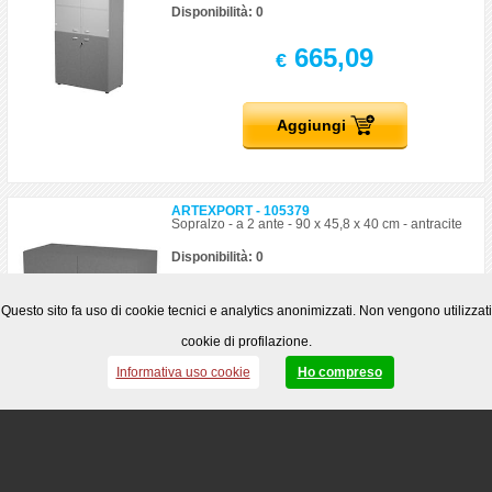
Disponibilità: 0
665,09
€
Aggiungi
ARTEXPORT - 105379
Sopralzo - a 2 ante - 90 x 45,8 x 40 cm - antracite
Disponibilità: 0
155,63
€
Questo sito fa uso di cookie tecnici e analytics anonimizzati. Non vengono utilizzati
cookie di profilazione.
Aggiungi
Informativa uso cookie
Ho compreso
ARTEXPORT - 105380
Armadio modulare - a 2 ante alte - 90 x 45,8 x 200
cm - antracite