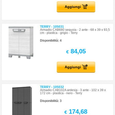
Aggiungi
TERRY - 105031
Armadio CAB680 sequoia - 2 ante - 68 x 39 x 93,5
cm - plastica - grigio - Terry
Disponibilità: 4
84,05
€
Aggiungi
TERRY - 105032
Armadio CAB102A ardesia - 3 ante - 102 x 39 x
172 cm - plastica - nero - Terry
Disponibilità: 3
174,68
€