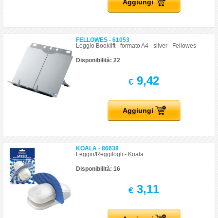
Aggiungi
FELLOWES - 61053
Leggio Booklift - formato A4 - silver - Fellowes
Disponibilità: 22
9,42
€
Aggiungi
KOALA - 86638
Leggio/Reggifogli - Koala
Disponibilità: 16
3,11
€