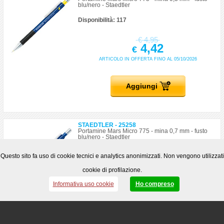
blu/nero - Staedtler
Disponibilità: 117
€
4,95
4,42
€
ARTICOLO IN OFFERTA FINO AL 05/10/2026
Aggiungi
STAEDTLER - 25258
Portamine Mars Micro 775 - mina 0,7 mm - fusto
blu/nero - Staedtler
Disponibilità: 361
Questo sito fa uso di cookie tecnici e analytics anonimizzati. Non vengono utilizzati
cookie di profilazione.
€
4,95
4,42
€
Informativa uso cookie
Ho compreso
ARTICOLO IN OFFERTA FINO AL 05/10/2026
Aggiungi