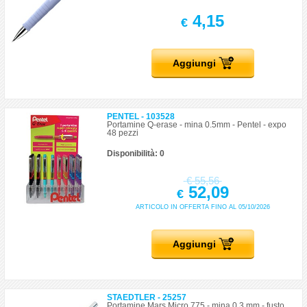
4,15
€
Aggiungi
PENTEL - 103528
Portamine Q-erase - mina 0.5mm - Pentel - expo
48 pezzi
Disponibilità: 0
€
55,56
52,09
€
ARTICOLO IN OFFERTA FINO AL 05/10/2026
Aggiungi
STAEDTLER - 25257
Portamine Mars Micro 775 - mina 0,3 mm - fusto