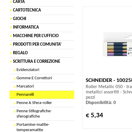
CARTA
CARTOTECNICA
GIOCHI
INFORMATICA
MACCHINE PER L'UFFICIO
PRODOTTI PER COMUNITA'
REGALO
SCRITTURA E CORREZIONE
Evidenziatori
Gomme E Correttori
SCHNEIDER - 10025
Marcatori
Roller Metallic 050 - tr
metallici assortiti - Sch
Pennarelli
pezzi
Disponibilità: 0
Penne A Sfera-roller
Penne Stilografiche-
€ 5,34
sferografiche
Portamine-matite-
temperamatite