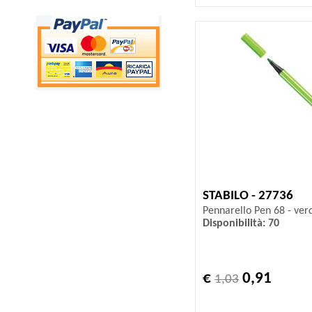
STABILO - 27736
Pennarello Pen 68 - verd
Disponibilità: 70
€
0,91
1,03