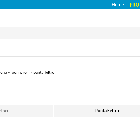
Home
PRO
zione
»
pennarelli
»
punta feltro
liner
Punta Feltro