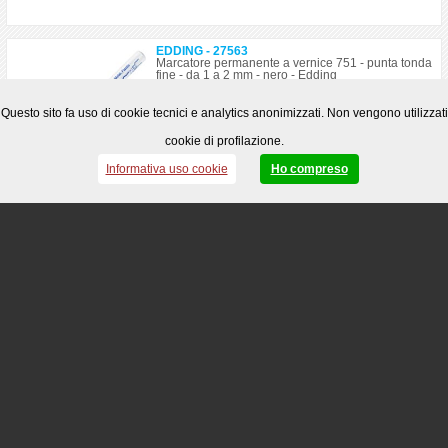
EDDING - 27563
Marcatore permanente a vernice 751 - punta tonda
fine - da 1 a 2 mm - nero - Edding
Disponibilità: 800
Questo sito fa uso di cookie tecnici e analytics anonimizzati. Non vengono utilizzati
2,83
cookie di profilazione.
€
Informativa uso cookie
Ho compreso
Aggiungi
EDDING - 27564
Marcatore permanente a vernice 751 - punta tonda
fine - da 1 a 2 mm - rosso - Edding
Disponibilità: 403
€
2,95
2,84
€
ARTICOLO IN OFFERTA FINO AL 05/09/2026