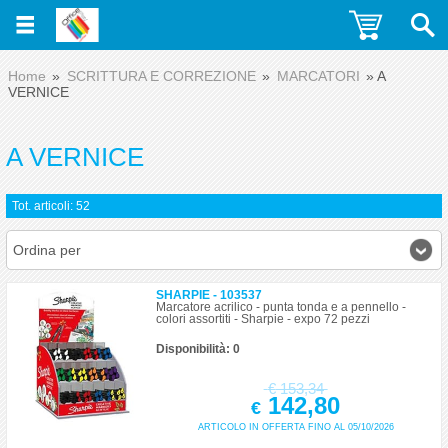
Home
SCRITTURA E CORREZIONE
MARCATORI
A
VERNICE
A VERNICE
Tot. articoli: 52
Ordina per
SHARPIE - 103537
Marcatore acrilico - punta tonda e a pennello -
colori assortiti - Sharpie - expo 72 pezzi
Disponibilità: 0
€
153,34
142,80
€
ARTICOLO IN OFFERTA FINO AL 05/10/2026