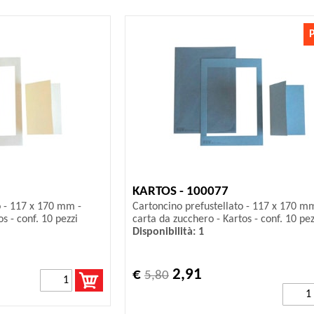
KARTOS - 100077
o - 117 x 170 mm -
Cartoncino prefustellato - 117 x 170 m
s - conf. 10 pezzi
carta da zucchero - Kartos - conf. 10 pez
Disponibilità: 1
€
2,91
5,80