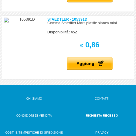
STAEDTLER - 105391D
Gomma Staedtler Mars plastic bianca mini
Disponibilità: 452
0,86
€
Aggiungi
CHI SIAMO
CONTATTI
CONDIZIONI DI VENDITA
RICHIESTA RECESSO
COSTI E TEMPISTICHE DI SPEDIZIONE
PRIVACY