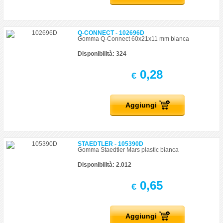
Q-CONNECT - 102696D
Gomma Q-Connect 60x21x11 mm bianca
Disponibilità: 324
0,28
€
Aggiungi
STAEDTLER - 105390D
Gomma Staedtler Mars plastic bianca
Disponibilità: 2.012
0,65
€
Aggiungi