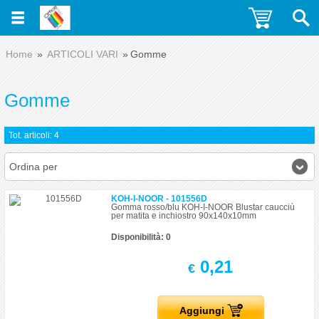
Home
ARTICOLI VARI
Gomme
Gomme
Tot. articoli: 4
Ordina per
KOH-I-NOOR - 101556D
Gomma rosso/blu KOH-I-NOOR Blustar caucciù
per matita e inchiostro 90x140x10mm
Disponibilità: 0
0,21
€
Aggiungi