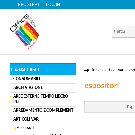
REGISTRATI
LOG IN
CATALOGO
Home
»
articoli vari
»
esp
CONSUMABILI
espositori
ARCHIVIAZIONE
AREE ESTERNE-TEMPO LIBERO-
PET
Espo
ARREDAMENTO E COMPLEMENTI
ARTICOLI VARI
Accessori