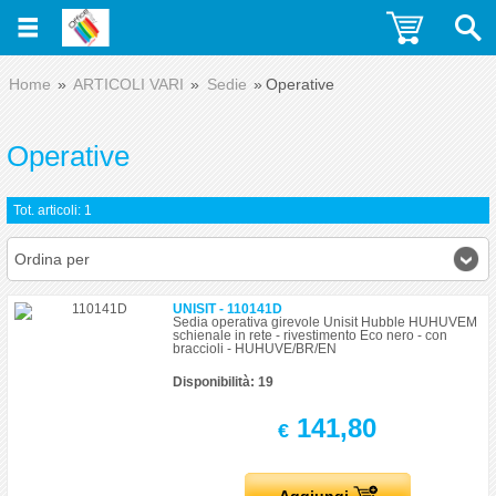
Home
ARTICOLI VARI
Sedie
Operative
Operative
Tot. articoli: 1
Ordina per
UNISIT - 110141D
Sedia operativa girevole Unisit Hubble HUHUVEM
schienale in rete - rivestimento Eco nero - con
braccioli - HUHUVE/BR/EN
Disponibilità: 19
141,80
€