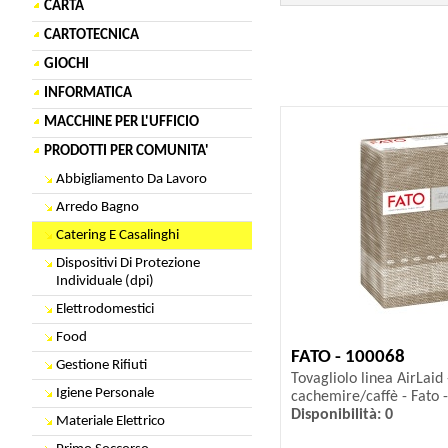
CARTA
CARTOTECNICA
GIOCHI
INFORMATICA
MACCHINE PER L'UFFICIO
PRODOTTI PER COMUNITA'
Abbigliamento Da Lavoro
Arredo Bagno
Catering E Casalinghi
Dispositivi Di Protezione
Individuale (dpi)
Elettrodomestici
Food
FATO - 100068
Gestione Rifiuti
Tovagliolo linea AirLaid 
Igiene Personale
cachemire/caffè - Fato -
Disponibilità: 0
Materiale Elettrico