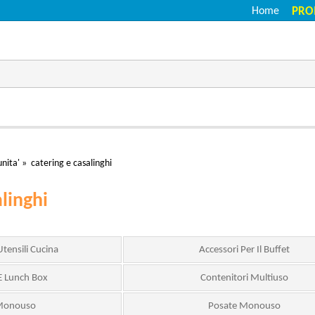
Home
PRO
nita'
»
catering e casalinghi
alinghi
Utensili Cucina
Accessori Per Il Buffet
E Lunch Box
Contenitori Multiuso
 Monouso
Posate Monouso