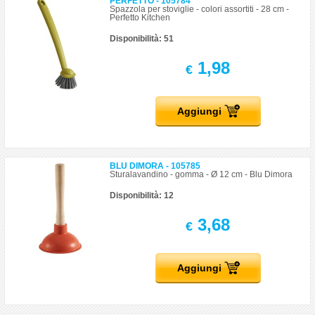
PERFETTO - 105784
Spazzola per stoviglie - colori assortiti - 28 cm -
Perfetto Kitchen
Disponibilità: 51
1,98
€
Aggiungi
BLU DIMORA - 105785
Sturalavandino - gomma - Ø 12 cm - Blu Dimora
Disponibilità: 12
3,68
€
Aggiungi