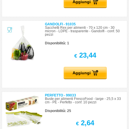
Aggiungi
GANDOLFI - 91035
Sacchetti Rex per alimenti - 70 x 120 cm - 30
micron - LDPE - trasparente - Gandolfi - conf. 50
pezzi
Disponibilità: 1
23,44
€
Aggiungi
PERFETTO - 99033
Buste per alimenti FrescoFood - large - 25,5 x 33
cm - PE - Perfetto - conf. 10 pezzi
Disponibilità: 25
2,64
€