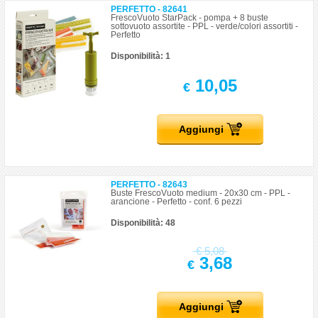
PERFETTO - 82641
FrescoVuoto StarPack - pompa + 8 buste
sottovuoto assortite - PPL - verde/colori assortiti -
Perfetto
Disponibilità: 1
10,05
€
Aggiungi
PERFETTO - 82643
Buste FrescoVuoto medium - 20x30 cm - PPL -
arancione - Perfetto - conf. 6 pezzi
Disponibilità: 48
€
5,08
3,68
€
Aggiungi