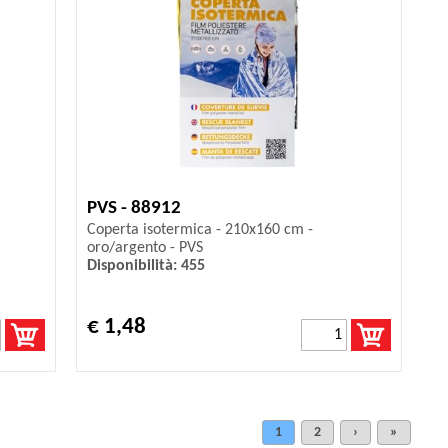
PVS - 88912
Coperta isotermica - 210x160 cm -
oro/argento - PVS
Disponibilità: 455
€ 1,48
1
2
›
»