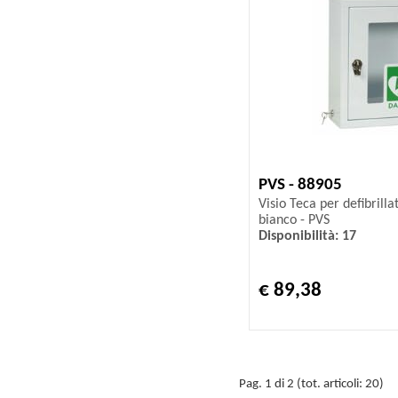
PVS - 88905
Visio Teca per defibrill
bianco - PVS
Disponibilità: 17
€ 89,38
Pag. 1 di 2 (tot. articoli: 20)