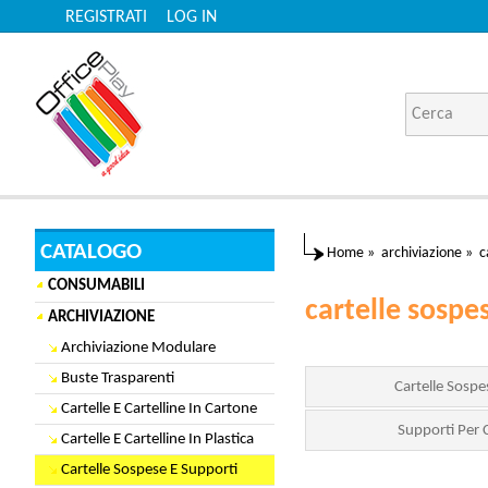
REGISTRATI
LOG IN
CATALOGO
Home
»
archiviazione
»
c
CONSUMABILI
cartelle sospe
ARCHIVIAZIONE
Archiviazione Modulare
Buste Trasparenti
Cartelle Sospe
Cartelle E Cartelline In Cartone
Supporti Per 
Cartelle E Cartelline In Plastica
Cartelle Sospese E Supporti