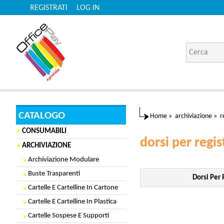
REGISTRATI
LOG IN
CATALOGO
Home
»
archiviazione
»
r
CONSUMABILI
dorsi per regis
ARCHIVIAZIONE
Archiviazione Modulare
Buste Trasparenti
Dorsi Per 
Cartelle E Cartelline In Cartone
Cartelle E Cartelline In Plastica
Cartelle Sospese E Supporti