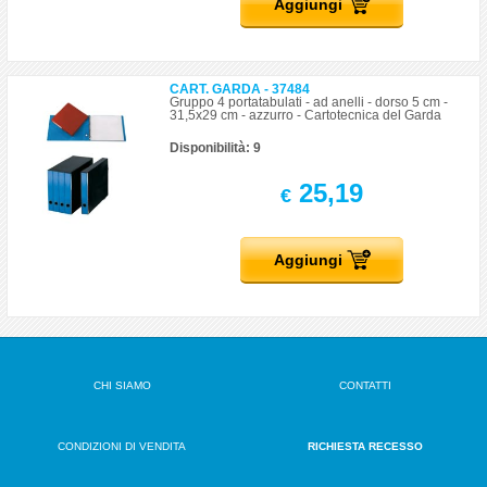
Aggiungi
CART. GARDA - 37484
Gruppo 4 portatabulati - ad anelli - dorso 5 cm -
31,5x29 cm - azzurro - Cartotecnica del Garda
Disponibilità: 9
25,19
€
Aggiungi
CHI SIAMO
CONTATTI
CONDIZIONI DI VENDITA
RICHIESTA RECESSO