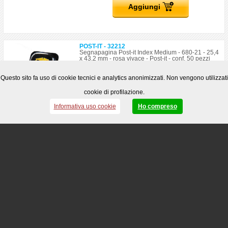
Aggiungi
POST-IT - 32212
Segnapagina Post-it Index Medium - 680-21 - 25,4
x 43,2 mm - rosa vivace - Post-it - conf. 50 pezzi
Disponibilità: 190
Questo sito fa uso di cookie tecnici e analytics anonimizzati. Non vengono utilizzati
cookie di profilazione.
€
2,81
2,48
€
Informativa uso cookie
Ho compreso
ARTICOLO IN OFFERTA FINO AL 05/09/2026
Aggiungi
POST-IT - 32214
Segnapagina Post-it Index Medium - 680-23 - 25,4
x 43,2 mm - blu vivace - Post-it - conf. 50 pezzi
Disponibilità: 149