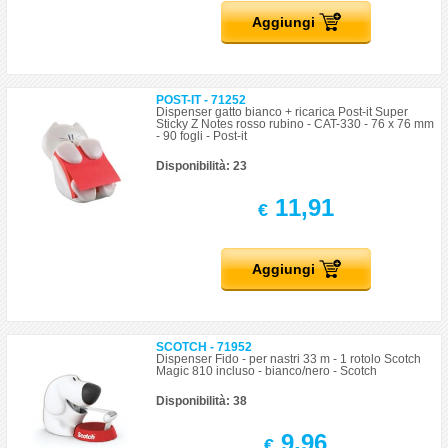
Aggiungi
POST-IT - 71252
Dispenser gatto bianco + ricarica Post-it Super
Sticky Z Notes rosso rubino - CAT-330 - 76 x 76 mm
- 90 fogli - Post-it
Disponibilità: 23
11,91
€
Aggiungi
SCOTCH - 71952
Dispenser Fido - per nastri 33 m - 1 rotolo Scotch
Magic 810 incluso - bianco/nero - Scotch
Disponibilità: 38
9,96
€