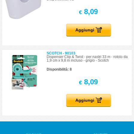
8,09
€
Aggiungi
SCOTCH - 90103
Dispenser Clip & Twist - per nastri 33 m - rotolo da
1,9 cm x 9,8 m incluso - grigio - Scotch
Disponibilità: 8
8,09
€
Aggiungi