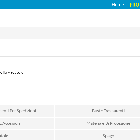
Home
PRO
allo
»
scatole
enti Per Spedizioni
Buste Trasparenti
 E Accessori
Materiale Di Protezione
atole
Spago