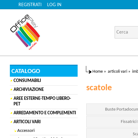
REGISTRATI
LOG IN
CATALOGO
Home
»
articoli vari
»
imb
CONSUMABILI
scatole
ARCHIVIAZIONE
AREE ESTERNE-TEMPO LIBERO-
PET
Buste Portadocum
ARREDAMENTO E COMPLEMENTI
Fissatrici
ARTICOLI VARI
Accessori
Sc