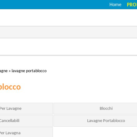
Home
PRO
agne
»
lavagne portablocco
blocco
 Per Lavagne
Blocchi
ancellabili
Lavagne Portablocco
Per Lavagna